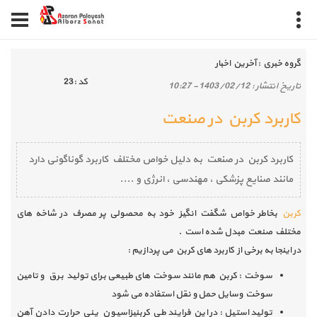
گروه خبري :
آخرین اخبار
كد :
23
تاريخ انتشار :
1403/02/12 - 10:27
کاربرد کربن در صنعت
کاربرد کربن در صنعت به دلیل خواص مختلف کاربرد گوناگونی دارد
مانند صنایع پزشکی ، مهندسی ، انرژی و ....
کربن
بخاطر خواص شگفت انگیز خود به محصولی پر مصرف در شاخه های
مختلف صنعت مبدل شده است .
در اینجا به برخی از کاربرد های کربن می پردازیم :
سوخت : کربن هم مانند سوخت های طبیعی برای تولید برق و تامین
سوخت وسایل حمل و نقل استفاده می شود
تولید استیل : در این فرایند طی کربنیزاسیون ینی حرارت دادن آهن