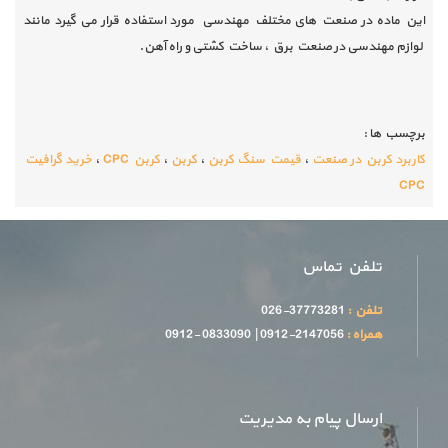
این ماده در صنعت های مختلف مهندسی مورد استفاده قرار می گیرد مانند
لوازم مهندسی در صنعت برق ، ساخت کشتی و راه آهن.
برچسب ها :
کاربرد کربن در صنعت
،
قیمت سنگ کربن
،
کربن
،
کربن CPC
،
خرید گرافیت
CPC
تلفن تماس
تلفن :
37773281-026
همراه :
2147056-0912 | 0833090 -0912
ارسال پیام به مدیریت