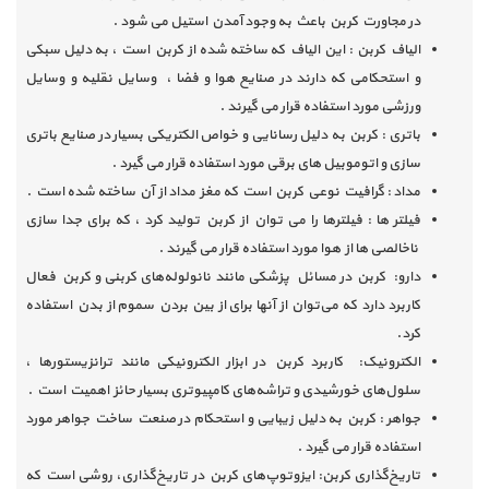
در مجاورت کربن باعث به وجود آمدن استیل می شود .
الیاف کربن : این الیاف که ساخته شده از کربن است ، به دلیل سبکی
و استحکامی که دارند در صنایع هوا و فضا ، وسایل نقلیه و وسایل
ورزشی مورد استفاده قرار می گیرند .
باتری : کربن به دلیل رسانایی و خواص الکتریکی بسیار در صنایع باتری
سازی و اتوموبیل های برقی مورد استفاده قرار می گیرد .
مداد : گرافیت نوعی کربن است که مغز مداد از آن ساخته شده است .
فیلتر ها : فیلترها را می توان از کربن تولید کرد ، که برای جدا سازی
ناخالصی ها از هوا مورد استفاده قرار می گیرند .
دارو: کربن در مسائل پزشکی مانند نانولوله‌های کربنی و کربن فعال
کاربرد دارد که می‌توان از آنها برای از بین بردن سموم از بدن استفاده
کرد.
الکترونیک: کاربرد کربن در ابزار الکترونیکی مانند ترانزیستورها ،
سلول‌های خورشیدی و تراشه‌های کامپیوتری بسیار حائز اهمیت است .
جواهر : کربن به دلیل زیبایی و استحکام در صنعت ساخت جواهر مورد
استفاده قرار می گیرد .
تاریخ‌گذاری کربن: ایزوتوپ‌های کربن در تاریخ‌گذاری، روشی است که